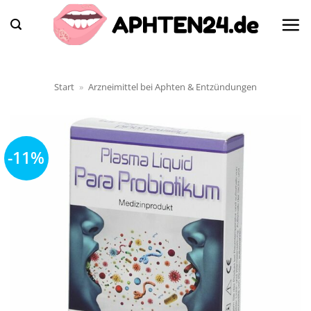
Zum
Inhalt
springen
Start
»
Arzneimittel bei Aphten & Entzündungen
-11%