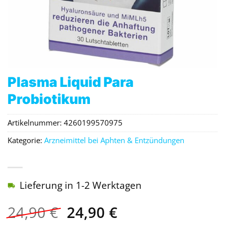
Plasma Liquid Para
Probiotikum
Artikelnummer:
4260199570975
Kategorie:
Arzneimittel bei Aphten & Entzündungen
Lieferung in 1-2 Werktagen
Ursprünglicher
Aktueller
24,90
€
24,90
€